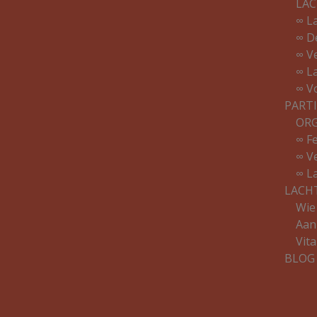
LAC
∞ L
∞ D
∞ V
∞ L
∞ V
PARTI
ORG
∞ F
∞ V
∞ L
LACH
Wie 
Aan
Vit
BLOG