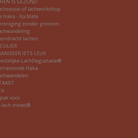
HEN IS GEZOND
achsessie of lachworkshop
e Haka - Ka Mate
ereniging zonder grenzen
achwandeling
oordracht lachen
CULIER
ANISEER IETS LEUK
eestelijke LachDegustatie®
errassende Haka
achwandelen
TAART
is
pak voor
a-lach-mines®