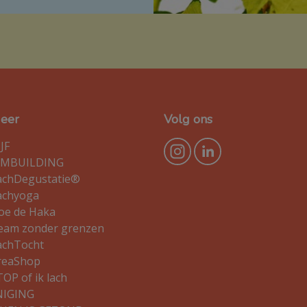
geer
Volg ons
JF
AMBUILDING
achDegustatie®
achyoga
oe de Haka
eam zonder grenzen
achTocht
reaShop
TOP of ik lach
NIGING