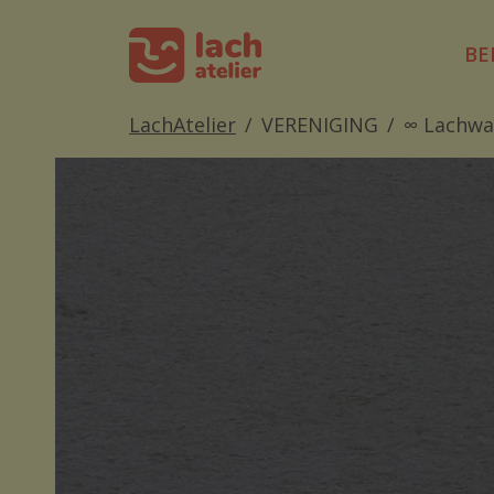
BE
LachAtelier
VERENIGING
∞ Lachwa