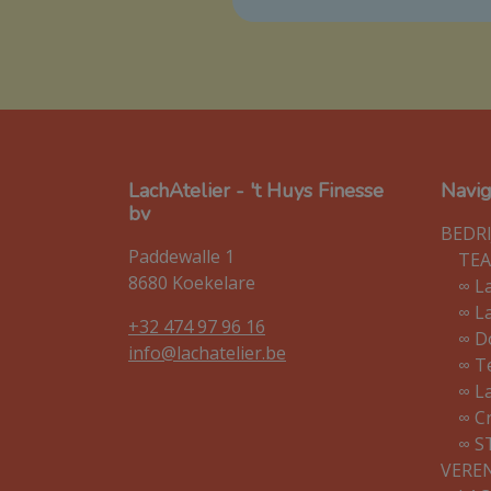
LachAtelier - 't Huys Finesse
Navi
bv
BEDRI
Paddewalle 1
TE
8680 Koekelare
∞ L
∞ L
+32 474 97 96 16
∞ D
info@lachatelier.be
∞ T
∞ L
∞ C
∞ S
VERE