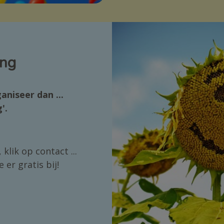
ing
aniseer dan ...
g'.
 klik op contact ...
e er gratis bij!