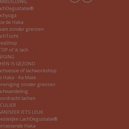
AMBUILDING
achDegustatie®
achyoga
oe de Haka
eam zonder grenzen
achTocht
reaShop
TOP of ik lach
NIGING
HEN IS GEZOND
achsessie of lachworkshop
e Haka - Ka Mate
ereniging zonder grenzen
achwandeling
oordracht lachen
CULIER
ANISEER IETS LEUK
eestelijke LachDegustatie®
errassende Haka