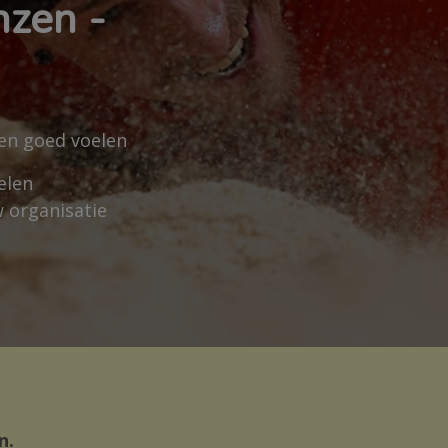
nzen -
 en goed voelen
elen
w organisatie
n.