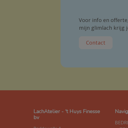
Voor info en offerte,
mijn glimlach krijg j
Contact
LachAtelier - 't Huys Finesse
Navi
bv
BEDRI