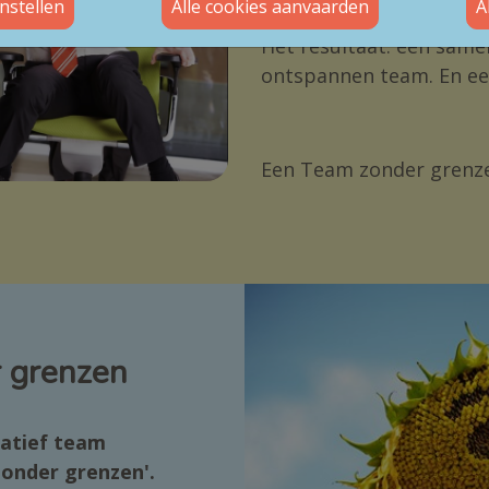
nstellen
A
Het resultaat: een same
ontspannen team. En een 
Een Team zonder grenz
 grenzen
eatief team
onder grenzen'.