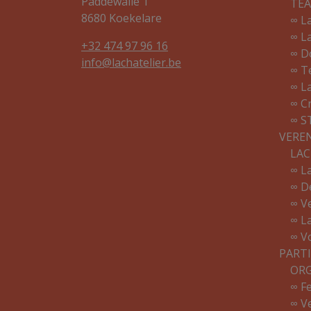
Paddewalle 1
TE
8680 Koekelare
∞ L
∞ L
+32 474 97 96 16
∞ D
info@lachatelier.be
∞ T
∞ L
∞ C
∞ S
VERE
LAC
∞ L
∞ D
∞ V
∞ L
∞ V
PARTI
ORG
∞ F
∞ V