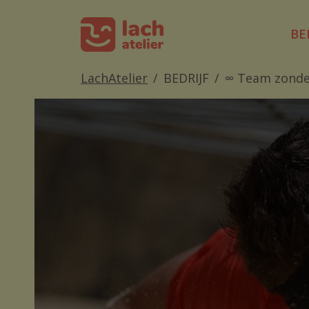
BE
LachAtelier
BEDRIJF
∞ Team zonde