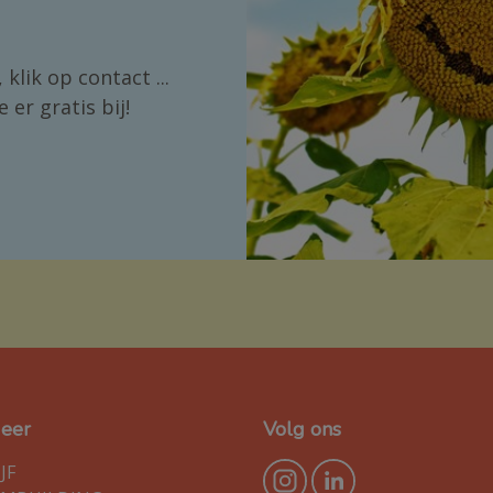
 klik op contact ...
e er gratis bij!
geer
Volg ons
JF