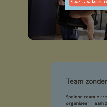
Cookievoorkeuren i
Team zonder
Spelend team = cr
organiseer
'Team z