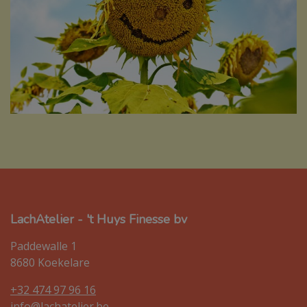
LachAtelier - 't Huys Finesse bv
Paddewalle 1
8680 Koekelare
+32 474 97 96 16
info@lachatelier.be