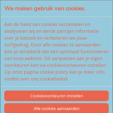
We maken gebruik van cookies.
LachAtelier
BEDRIJF
∞ CreaShop
Aan de hand van cookies verzamelen en
analyseren wij en derde partijen informatie
over je bezoek en verbeteren we jouw
surfgedrag. Door alle cookies te aanvaarden
ben je verzekerd van een optimaal functioneren
CreaShop -
van onze website. Dit aanpassen aan je eigen
voorkeuren kan via cookievoorkeuren instellen.
Teambuilding
Op onze pagina cookie policy kan je meer info
vinden over ons cookiebeleid.
Lachen, spelen, wandelen, haka of ...
Cookievoorkeuren instellen
ervaar je keuzestress bij ons aanbod
Teambuilding